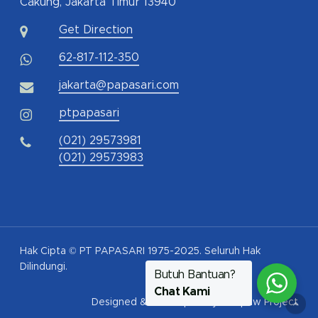
Cakung, Jakarta Timur 13940
Get Direction
62-817-112-350
jakarta@papasari.com
ptpapasari
(021) 29573981
(021) 29573983
Hak Cipta © PT PAPASARI 1975-2025. Seluruh Hak
Dilindungi.
Butuh Bantuan?
Chat Kami
Designed & Developed by
Pawpaw Project