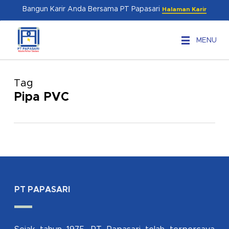
Skip
Menu
Bangun Karir Anda Bersama PT Papasari
Halaman Karir
to
main
MENU
content
Tag
Pipa PVC
PT PAPASARI