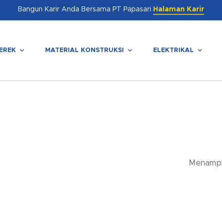
Bangun Karir Anda Bersama PT Papasari
Halaman Karir
EREK
MATERIAL KONSTRUKSI
ELEKTRIKAL
enutup
Menampil