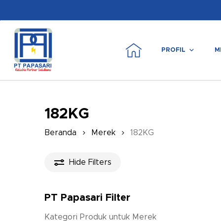
Skip
to
main
content
PROFIL
M
Tekan enter untuk mencari atau ESC untuk m
182KG
Beranda
Merek
182KG
Hide
Filters
PT Papasari Filter
Kategori Produk untuk Merek