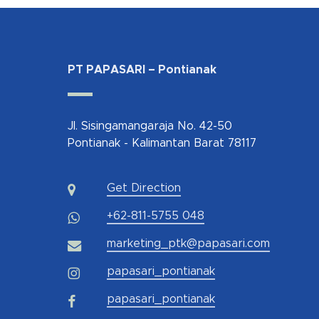
PT PAPASARI – Pontianak
Jl. Sisingamangaraja No. 42-50
Pontianak - Kalimantan Barat 78117
Get Direction
+62-811-5755 048
marketing_ptk@papasari.com
papasari_pontianak
papasari_pontianak