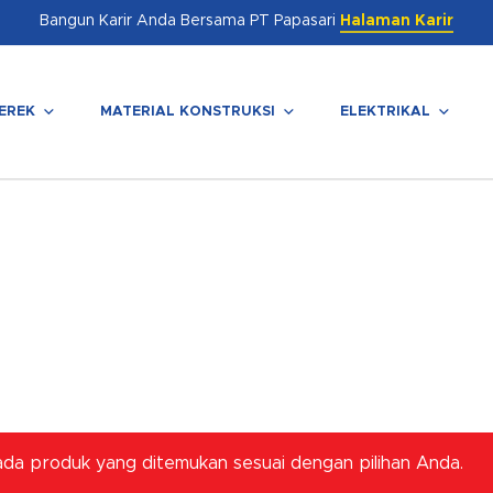
Bangun Karir Anda Bersama PT Papasari
Halaman Karir
EREK
MATERIAL KONSTRUKSI
ELEKTRIKAL
enutup
ada produk yang ditemukan sesuai dengan pilihan Anda.