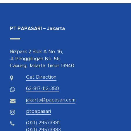
PT PAPASARI – Jakarta
Bizpark 2 Blok A No. 16,
Jl. Penggilingan No. 56,
Cakung, Jakarta Timur 13940
Get Direction
62-817-112-350
jakarta@papasari.com
ptpapasari
(021) 29573981
(021) 29573983