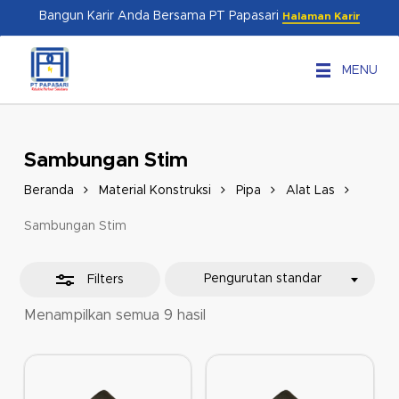
Skip
Menu
Bangun Karir Anda Bersama PT Papasari
Halaman Karir
to
Close
main
Filters
MENU
content
Sambungan Stim
Beranda
Material Konstruksi
Pipa
Alat Las
Sambungan Stim
Pengurutan standar
Filters
Menampilkan semua 9 hasil