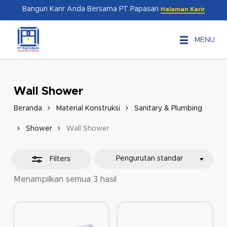
Skip
Menu
Bangun Karir Anda Bersama PT Papasari
Halaman Karir
to
Close
main
Filters
MENU
content
Wall Shower
Beranda
Material Konstruksi
Sanitary & Plumbing
Shower
Wall Shower
Pengurutan standar
Filters
Menampilkan semua 3 hasil