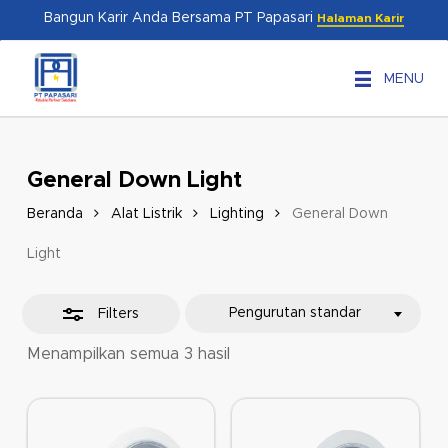
Skip
Menu
Bangun Karir Anda Bersama PT Papasari
Halaman Karir
to
Close
main
Filters
MENU
content
General Down Light
Beranda
Alat Listrik
Lighting
General Down
Light
Pengurutan standar
Filters
Menampilkan semua 3 hasil