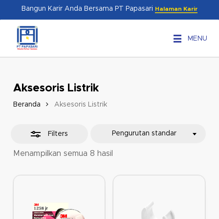
Skip
Menu
Bangun Karir Anda Bersama PT Papasari
Halaman Karir
to
Close
main
Filters
MENU
content
Aksesoris Listrik
Beranda
Aksesoris Listrik
Pengurutan standar
Filters
Menampilkan semua 8 hasil