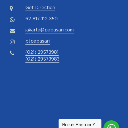
Get Direction
62-817-112-350
jakarta@papasari.com
ptpapasari
(021) 29573981
(021) 29573983
Butuh Bantuan?