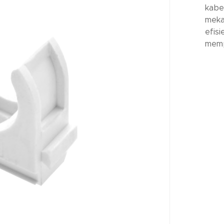
kabel
meka
efis
memp