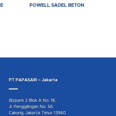
IE
POWELL SADEL BETON
PT PAPASARI – Jakarta
Bizpark 2 Blok A No. 16,
Jl. Penggilingan No. 56,
Cakung, Jakarta Timur 13940