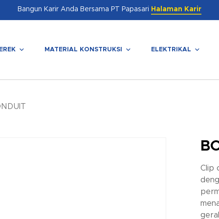
Bangun Karir Anda Bersama PT Papasari
Halaman Karir
EREK
MATERIAL KONSTRUKSI
ELEKTRIKAL
enutup
ONDUIT
BO
Clip
deng
perm
mena
gera