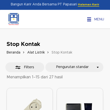
Skip
Menu
Bangun Karir Anda Bersama PT Papasari
Halaman Karir
to
Close
main
Filters
MENU
content
Stop Kontak
Beranda
Alat Listrik
Stop Kontak
Pengurutan standar
Filters
Menampilkan 1–15 dari 27 hasil