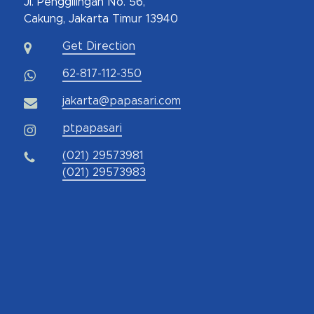
Jl. Penggilingan No. 56,
Cakung, Jakarta Timur 13940
Get Direction
62-817-112-350
jakarta@papasari.com
ptpapasari
(021) 29573981
(021) 29573983