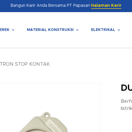
Bangun Karir Anda Bersama PT Papasari
Halaman Karir
EREK
MATERIAL KONSTRUKSI
ELEKTRIKAL
enutup
TRON STOP KONTAK
D
Berf
listr