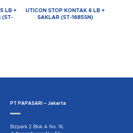
5 LB +
UTICON STOP KONTAK 6 LB +
 (ST-
SAKLAR (ST-1685SN)
PT PAPASARI – Jakarta
Bizpark 2 Blok A No. 16,