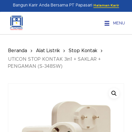
Skip
Menu
Bangun Karir Anda Bersama PT Papasari
Halaman Karir
to
main
MENU
content
Beranda
Alat Listrik
Stop Kontak
UTICON STOP KONTAK 3in1 + SAKLAR +
PENGAMAN (S-348SW)