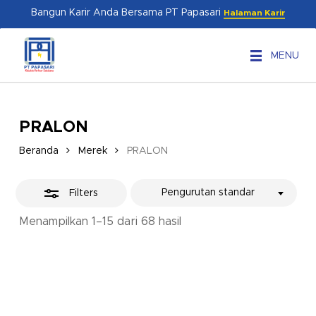
Skip
Menu
Bangun Karir Anda Bersama PT Papasari
Halaman Karir
to
Close
main
Filters
MENU
content
PRALON
Beranda
Merek
PRALON
Pengurutan standar
Filters
Menampilkan 1–15 dari 68 hasil