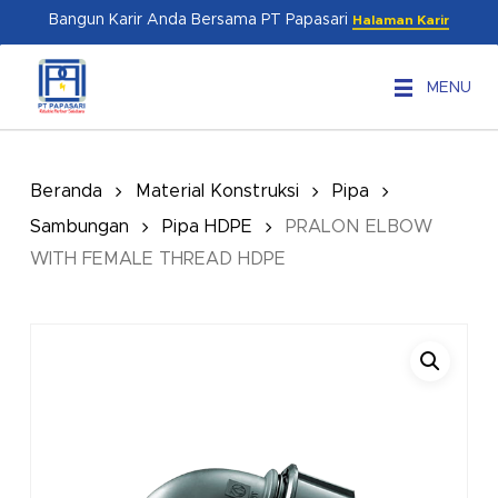
Skip
Menu
Bangun Karir Anda Bersama PT Papasari
Halaman Karir
to
main
MENU
content
Beranda
Material Konstruksi
Pipa
Sambungan
Pipa HDPE
PRALON ELBOW
WITH FEMALE THREAD HDPE