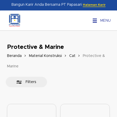
Skip
Menu
Bangun Karir Anda Bersama PT Papasari
Halaman Karir
to
Close
main
Filters
MENU
content
Protective & Marine
Beranda
Material Konstruksi
Cat
Protective &
Marine
Filters