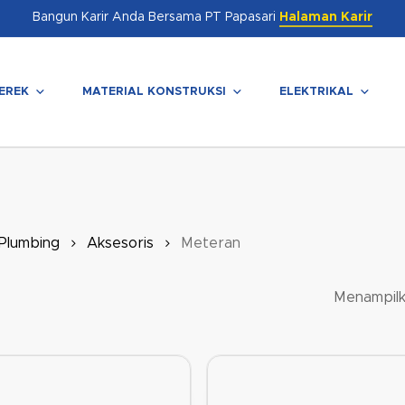
Bangun Karir Anda Bersama PT Papasari
Halaman Karir
EREK
MATERIAL KONSTRUKSI
ELEKTRIKAL
enutup
 Plumbing
Aksesoris
Meteran
Menampilk