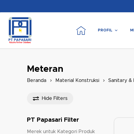
Skip
to
main
content
PROFIL
M
Tekan enter untuk mencari atau ESC untuk m
Meteran
Beranda
Material Konstruksi
Sanitary &
Hide
Filters
PT Papasari Filter
Merek untuk Kategori Produk