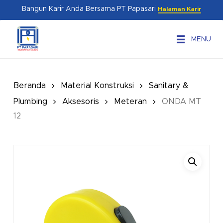
Skip
Menu
Bangun Karir Anda Bersama PT Papasari
Halaman Karir
to
main
MENU
content
Beranda
Material Konstruksi
Sanitary &
Plumbing
Aksesoris
Meteran
ONDA MT
12