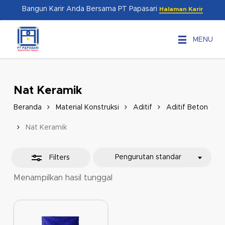
Skip
Menu
Bangun Karir Anda Bersama PT Papasari
Halaman Karir
to
Close
main
Filters
MENU
content
Nat Keramik
Beranda
Material Konstruksi
Aditif
Aditif Beton
Nat Keramik
Pengurutan standar
Filters
Menampilkan hasil tunggal