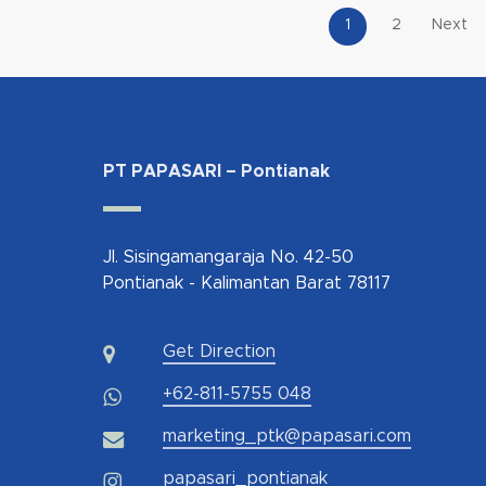
1
2
Next
PT PAPASARI – Pontianak
Jl. Sisingamangaraja No. 42-50
Pontianak - Kalimantan Barat 78117
Get Direction
+62-811-5755 048
marketing_ptk@papasari.com
papasari_pontianak