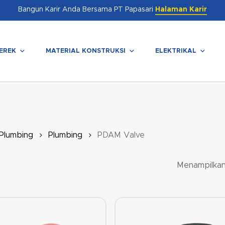
Bangun Karir Anda Bersama PT Papasari
Halaman Karir
EREK
MATERIAL KONSTRUKSI
ELEKTRIKAL
enutup
 Plumbing
Plumbing
PDAM Valve
Menampilkan 