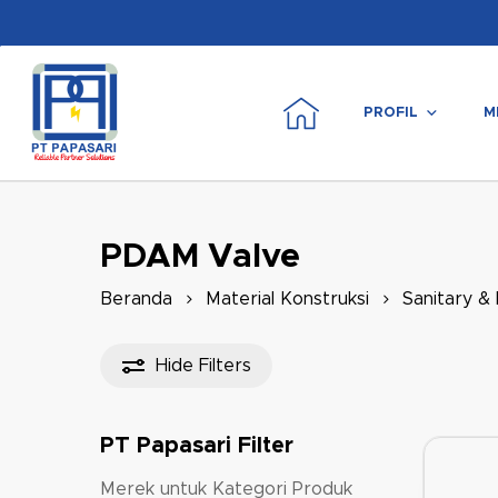
Skip
to
main
content
PROFIL
M
Tekan enter untuk mencari atau ESC untuk m
PDAM Valve
Beranda
Material Konstruksi
Sanitary &
Hide
Filters
PT Papasari Filter
Merek untuk Kategori Produk