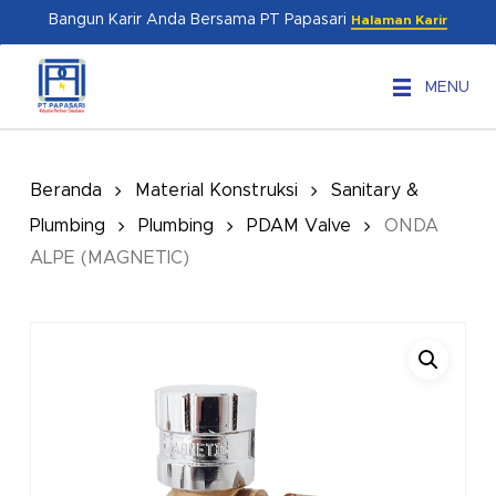
Skip
Menu
Bangun Karir Anda Bersama PT Papasari
Halaman Karir
to
main
MENU
content
Beranda
Material Konstruksi
Sanitary &
Plumbing
Plumbing
PDAM Valve
ONDA
ALPE (MAGNETIC)