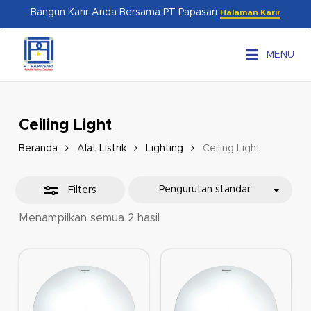
Skip
Menu
Bangun Karir Anda Bersama PT Papasari
Halaman Karir
to
Close
main
Filters
MENU
content
Ceiling Light
Beranda
Alat Listrik
Lighting
Ceiling Light
Pengurutan standar
Filters
Menampilkan semua 2 hasil