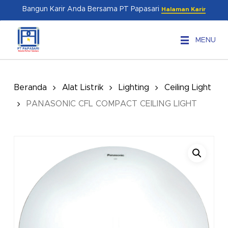
Skip
Menu
Bangun Karir Anda Bersama PT Papasari
Halaman Karir
to
main
MENU
content
Beranda
Alat Listrik
Lighting
Ceiling Light
PANASONIC CFL COMPACT CEILING LIGHT