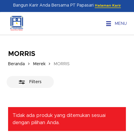
Skip
Menu
Bangun Karir Anda Bersama PT Papasari
Halaman Karir
to
Close
main
Filters
MENU
content
MORRIS
Beranda
Merek
MORRIS
Filters
Tidak ada produk yang ditemukan sesuai
dengan pilihan Anda.