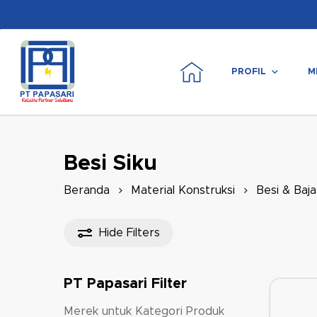
Skip
to
main
content
PROFIL
M
Tekan enter untuk mencari atau ESC untuk m
Besi Siku
Beranda
Material Konstruksi
Besi & Baja
Hide
Filters
PT Papasari Filter
Merek untuk Kategori Produk