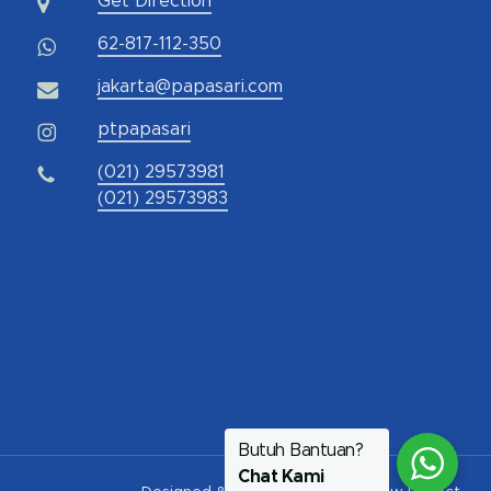
Get Direction
62-817-112-350
jakarta@papasari.com
ptpapasari
(021) 29573981
(021) 29573983
Butuh Bantuan?
Chat Kami