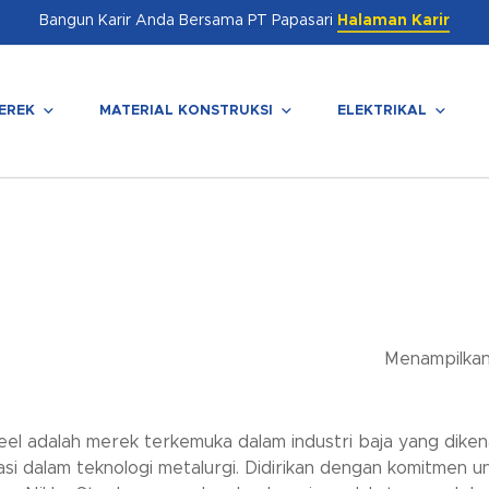
Bangun Karir Anda Bersama PT Papasari
Halaman Karir
EREK
MATERIAL KONSTRUKSI
ELEKTRIKAL
enutup
Menampilkan 
eel adalah merek terkemuka dalam industri baja yang diken
asi dalam teknologi metalurgi. Didirikan dengan komitmen u