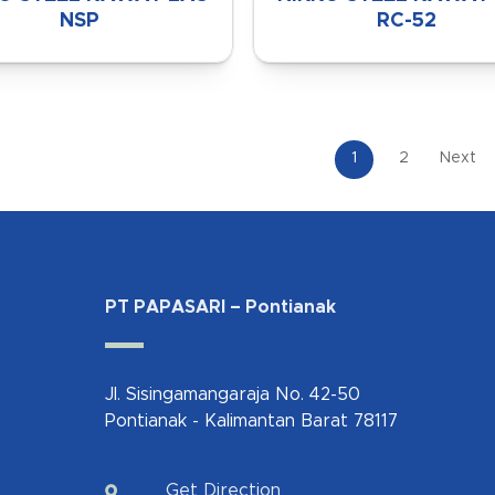
NSP
RC-52
1
2
Next
PT PAPASARI – Pontianak
Jl. Sisingamangaraja No. 42-50
Pontianak - Kalimantan Barat 78117
Get Direction