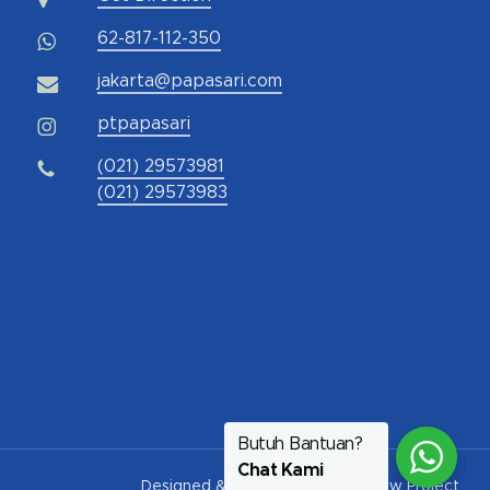
62-817-112-350
jakarta@papasari.com
ptpapasari
(021) 29573981
(021) 29573983
Butuh Bantuan?
Chat Kami
Designed & Developed by
Pawpaw Project