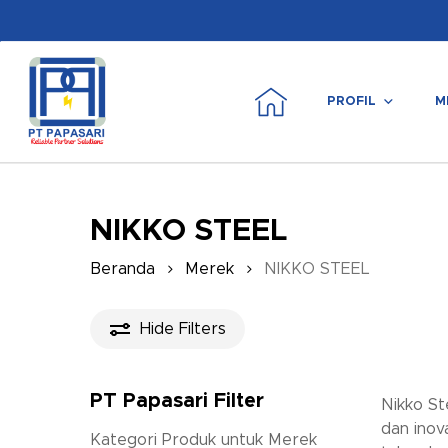
Skip
to
main
content
PROFIL
M
Tekan enter untuk mencari atau ESC untuk m
NIKKO STEEL
Beranda
Merek
NIKKO STEEL
Hide
Filters
PT Papasari Filter
Nikko St
dan inov
Kategori Produk untuk Merek