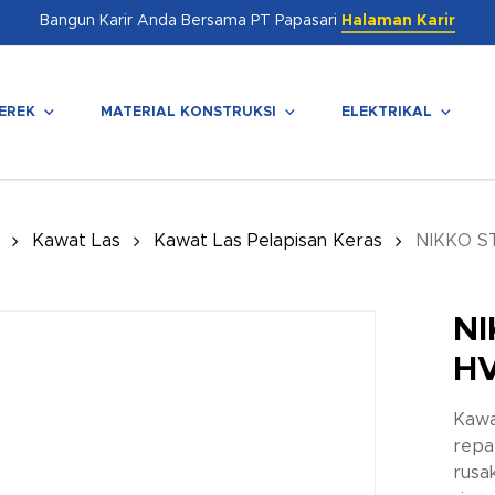
Bangun Karir Anda Bersama PT Papasari
Halaman Karir
EREK
MATERIAL KONSTRUKSI
ELEKTRIKAL
enutup
Kawat Las
Kawat Las Pelapisan Keras
NIKKO S
NI
HV
Kawa
repa
rusa