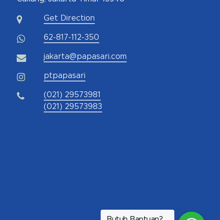
Get Direction
62-817-112-350
jakarta@papasari.com
ptpapasari
(021) 29573981
(021) 29573983
Butuh Bantuan?