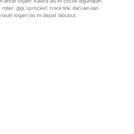
an antar logam. Kawta las ini cocok digunakan
roller, gigi, sprocket, track link, dan lain-lain.
rasan logam las ini dapat dibubut.