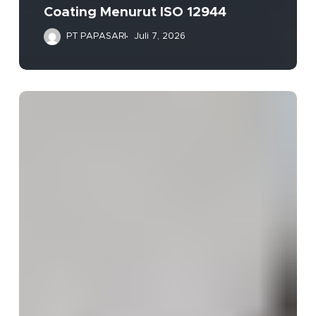
Coating Menurut ISO 12944
PT PAPASARI
Juli 7, 2026
Hot
Shot’s
Secret
Everyday
Diesel
Treatment
16
Oz
Kembali:
Botol
Terbaru
Lebih
Praktis