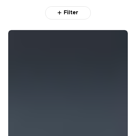
Filter
Apakah
Mastic
Epoxy
3
x
100
Mikron
Sama
dengan
2
x
150
Mikron?
Memahami
Sistem