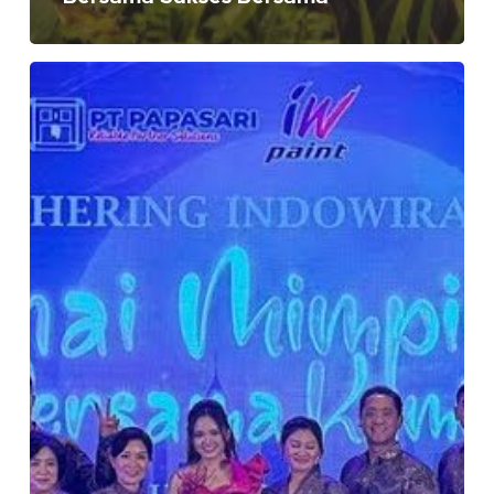
Gathering
PT
Indowira
Putra
dan
PT
Papasari
:
Warnai
Mimpimu
Bersama
Kami