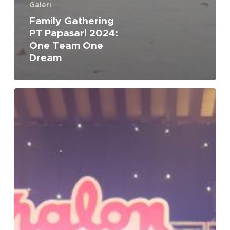
Galeri
Family Gathering
PT Papasari 2024:
One Team One
Dream
Gathering
Pralon
2024
:
Komitmen
Bersama
Sukses
Bersama