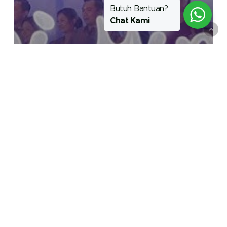
Butuh Bantuan?
Chat Kami
Galeri
Gathering PT Indowira Putra dan
PT Papasari : Warnai Mimpimu
Bersama Kami
Keseruan
Tour
Bali