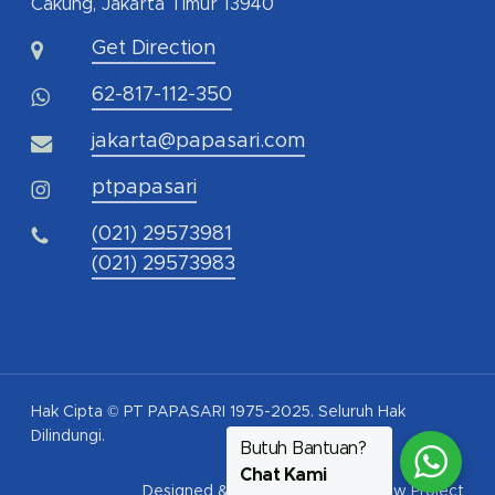
Cakung, Jakarta Timur 13940
Get Direction
62-817-112-350
jakarta@papasari.com
ptpapasari
(021) 29573981
(021) 29573983
Hak Cipta © PT PAPASARI 1975-2025. Seluruh Hak
Dilindungi.
Butuh Bantuan?
Chat Kami
Designed & Developed by
Pawpaw Project