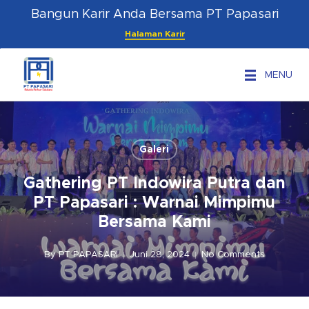
Skip
Menu
Bangun Karir Anda Bersama PT Papasari
to
Halaman Karir
main
content
MENU
Galeri
Gathering PT Indowira Putra dan
PT Papasari : Warnai Mimpimu
Bersama Kami
By
PT PAPASARI
Juni 28, 2024
No Comments