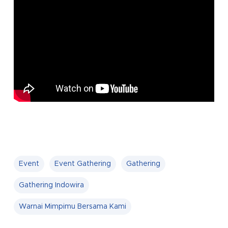
Event
Event Gathering
Gathering
Gathering Indowira
Warnai Mimpimu Bersama Kami