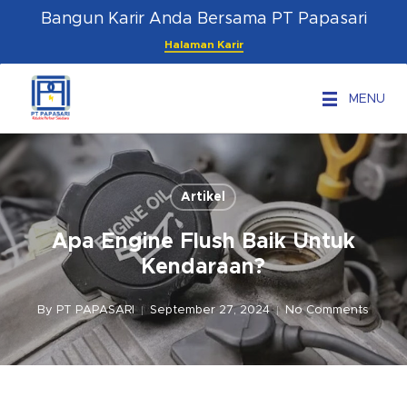
Skip
Menu
Bangun Karir Anda Bersama PT Papasari
to
Halaman Karir
main
content
MENU
Artikel
Apa Engine Flush Baik Untuk
Kendaraan?
By
PT PAPASARI
September 27, 2024
No Comments