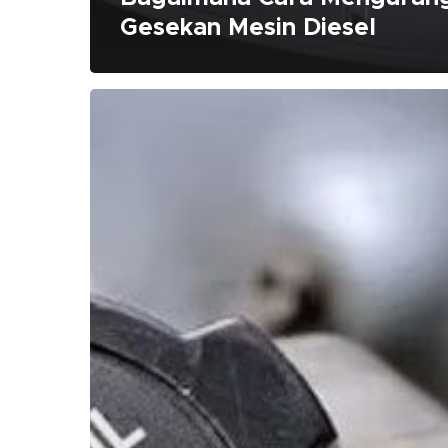
Gesekan Mesin Diesel
Apa
Engine
Flush
Baik
Untuk
Kendaraan?