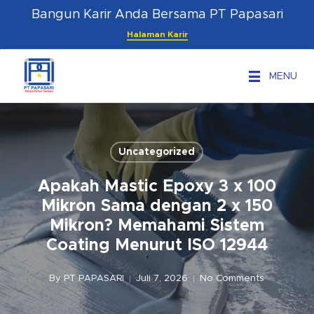
Skip
Menu
Bangun Karir Anda Bersama PT Papasari
to
Halaman Karir
main
content
MENU
Uncategorized
Apakah Mastic Epoxy 3 x 100
Mikron Sama dengan 2 x 150
Mikron? Memahami Sistem
Coating Menurut ISO 12944
By
PT PAPASARI
Juli 7, 2026
No Comments