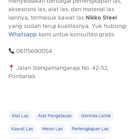
menyediakan berbagai perlengkapan las,
aksesosris las, alat las, dan material las
lainnya, termasuk kawat las
Nikko Steel
yang sudah teruji kualitasnya. Yuk hubungi
Whatsapp
kami untuk konsultasi gratis.
08115690054
Jalan Sisingamangaraja No. 42-52,
Pontianak
Alat Las
Alat Pengelasan
Gerinda Listrik
Kawat Las
Mesin Las
Perlengkapan Las