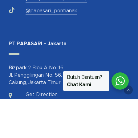
@papasari_pontianak
PT PAPASARI – Jakarta
Bizpark 2 Blok A No. 16,
Jl. Penggilingan No. 56,
Butuh Bantuan?
Cakung, Jakarta Timur 13940
Chat Kami
Get Direction
62-817-112-350
jakarta@papasari.com
ptpapasari