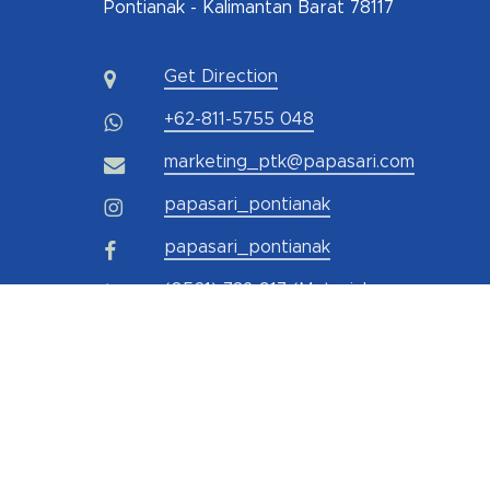
Pontianak - Kalimantan Barat 78117
Get Direction
+62-811-5755 048
marketing_ptk@papasari.com
papasari_pontianak
papasari_pontianak
(0561) 732-917 (Material
Konstruksi)
(0561) 732 877 (Elektrikal)
@papasari_pontianak