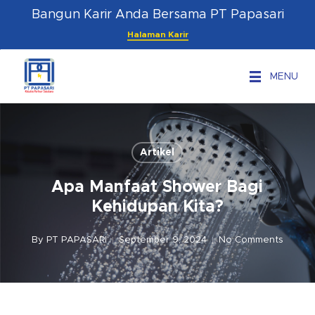
Skip
Menu
Bangun Karir Anda Bersama PT Papasari
to
Halaman Karir
main
content
MENU
Artikel
Apa Manfaat Shower Bagi
Kehidupan Kita?
By
PT PAPASARI
September 9, 2024
No Comments