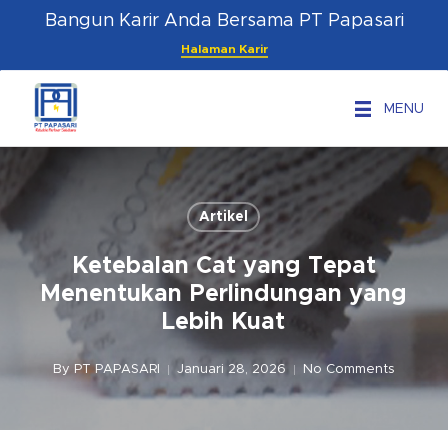
Skip
Menu
Bangun Karir Anda Bersama PT Papasari
to
Halaman Karir
main
content
MENU
Artikel
Ketebalan Cat yang Tepat
Menentukan Perlindungan yang
Lebih Kuat
By
PT PAPASARI
Januari 28, 2026
No Comments