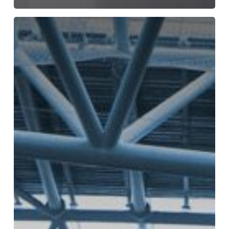
3
Sistem
Coating
yang
Baik
dengan
Cat
Hempel
untuk
Perlindungan
Maksimal