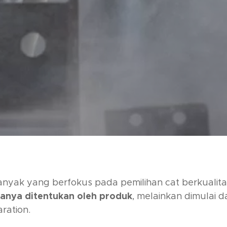
By
PT PAPASARI
No Comments
banyak yang berfokus pada pemilihan cat berkualit
hanya ditentukan oleh produk
, melainkan dimulai d
aration
.