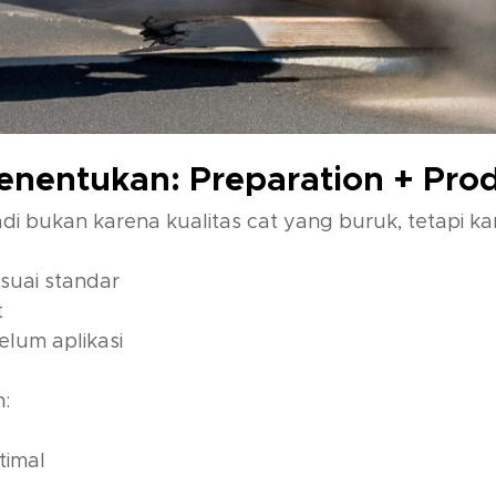
enentukan: Preparation + Pro
di bukan karena kualitas cat yang buruk, tetapi ka
suai standar
t
elum aplikasi
h:
timal