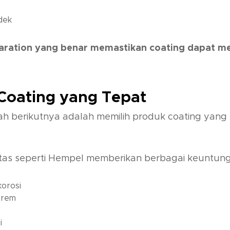
dek
paration yang benar memastikan coating dapat 
Coating yang Tepat
ah berikutnya adalah memilih produk coating yan
s seperti Hempel memberikan berbagai keuntungan
korosi
trem
i