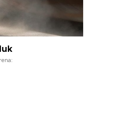
duk
rena: