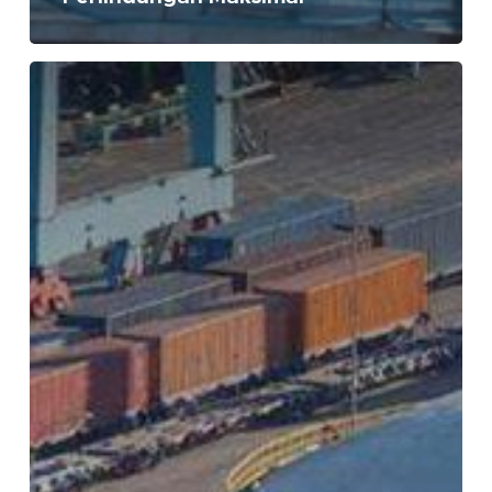
Top
3
Best
Selling
Product
HEMPEL
di
2025