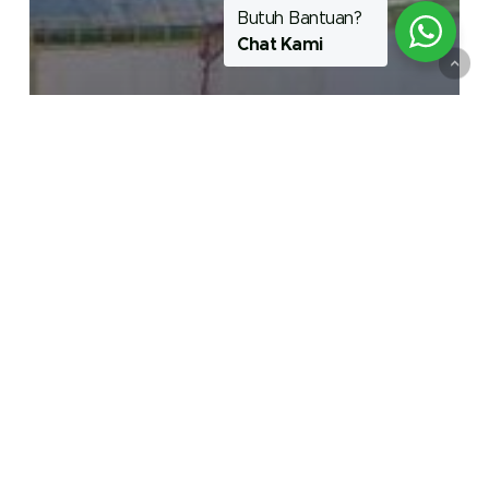
Butuh Bantuan?
Chat Kami
Artikel
Top 3 Best Selling Product HEMPEL
di 2025
Ketebalan
Cat
yang