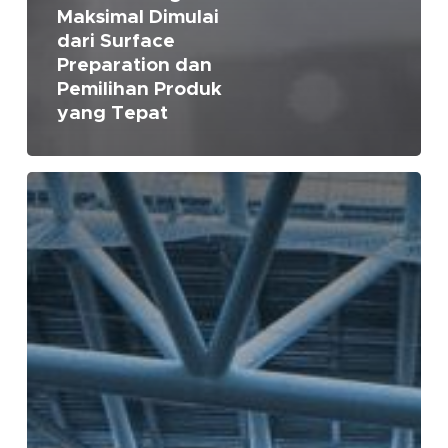
Maksimal Dimulai
dari Surface
Preparation dan
Pemilihan Produk
yang Tepat
3
Sistem
Coating
yang
Baik
dengan
Cat
Hempel
untuk
Perlindungan
Maksimal