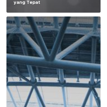
yang Tepat
3
Sistem
Coating
yang
Baik
dengan
Cat
Hempel
untuk
Perlindungan
Maksimal