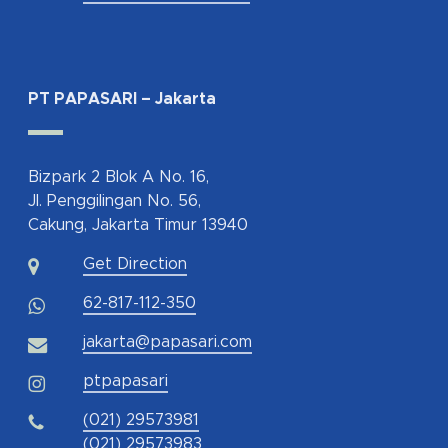
PT PAPASARI – Jakarta
Bizpark 2 Blok A No. 16,
Jl. Penggilingan No. 56,
Cakung, Jakarta Timur 13940
Get Direction
62-817-112-350
jakarta@papasari.com
ptpapasari
(021) 29573981
(021) 29573983