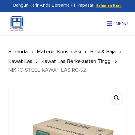
Skip
Menu
Bangun Karir Anda Bersama PT Papasari
Halaman Karir
to
main
MENU
content
Beranda
Material Konstruksi
Besi & Baja
Kawat Las
Kawat Las Berkekuatan Tinggi
NIKKO STEEL KAWAT LAS RC-52