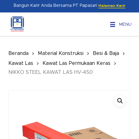
Skip
Menu
Bangun Karir Anda Bersama PT Papasari
Halaman Karir
to
main
MENU
content
Beranda
Material Konstruksi
Besi & Baja
Kawat Las
Kawat Las Permukaan Keras
NIKKO STEEL KAWAT LAS HV-450