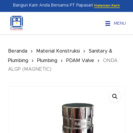
Skip
Menu
Bangun Karir Anda Bersama PT Papasari
Halaman Karir
to
main
MENU
content
Beranda
Material Konstruksi
Sanitary &
Plumbing
Plumbing
PDAM Valve
ONDA
ALGP (MAGNETIC)