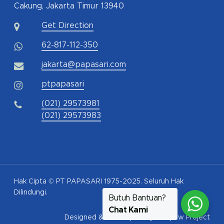
Cakung, Jakarta Timur 13940
Get Direction
62-817-112-350
jakarta@papasari.com
ptpapasari
(021) 29573981
(021) 29573983
Hak Cipta © PT PAPASARI 1975-2025. Seluruh Hak
Dilindungi.
Butuh Bantuan?
Chat Kami
Designed & Developed by
Pawpaw Project