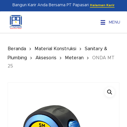
Skip
Menu
Bangun Karir Anda Bersama PT Papasari
Halaman Karir
to
main
MENU
content
Beranda
Material Konstruksi
Sanitary &
Plumbing
Aksesoris
Meteran
ONDA MT
25