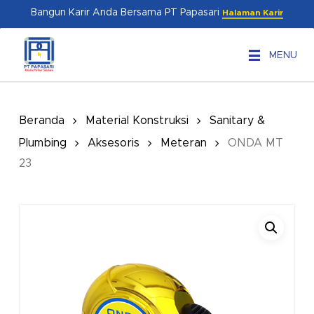
Skip
Menu
Bangun Karir Anda Bersama PT Papasari
Halaman Karir
to
main
MENU
content
Beranda
Material Konstruksi
Sanitary &
Plumbing
Aksesoris
Meteran
ONDA MT
23