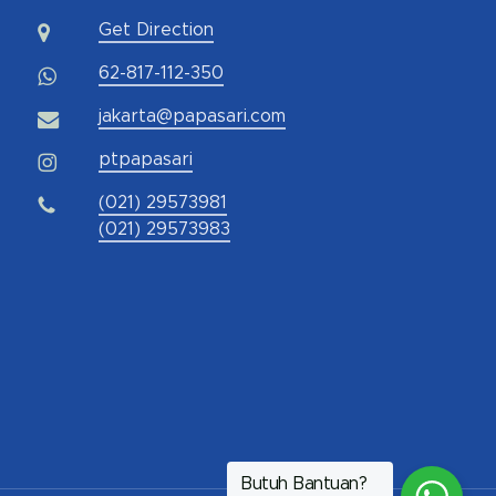
Get Direction
62-817-112-350
jakarta@papasari.com
ptpapasari
(021) 29573981
(021) 29573983
Butuh Bantuan?