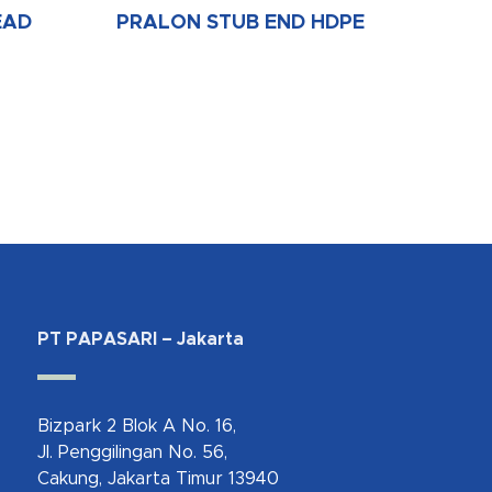
EAD
PRALON STUB END HDPE
PT PAPASARI – Jakarta
Bizpark 2 Blok A No. 16,
Jl. Penggilingan No. 56,
Cakung, Jakarta Timur 13940