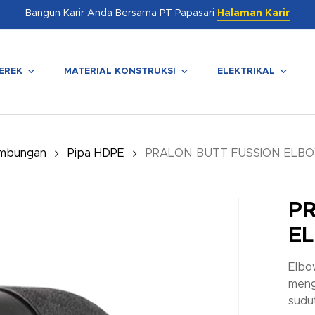
Bangun Karir Anda Bersama PT Papasari
Halaman Karir
EREK
MATERIAL KONSTRUKSI
ELEKTRIKAL
enutup
mbungan
Pipa HDPE
PRALON BUTT FUSSION ELB
PR
E
Elbo
meng
sudu