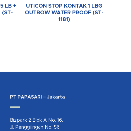
5 LB +
UTICON STOP KONTAK 1 LBG
 (ST-
OUTBOW WATER PROOF (ST-
1181)
PT PAPASARI – Jakarta
Bizpark 2 Blok A No. 16,
Jl. Penggilingan No. 56,