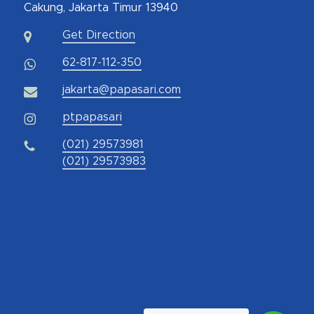
Cakung, Jakarta Timur 13940
Get Direction
62-817-112-350
jakarta@papasari.com
ptpapasari
(021) 29573981
(021) 29573983