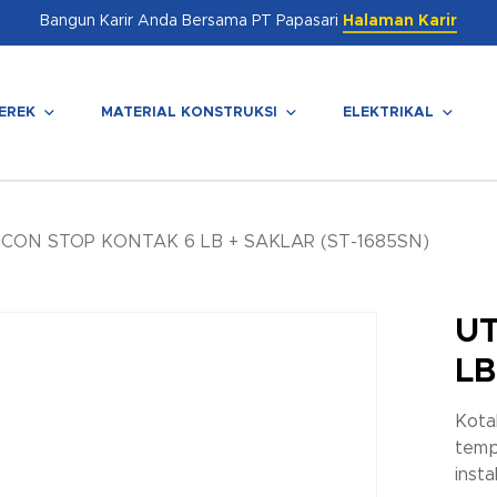
Bangun Karir Anda Bersama PT Papasari
Halaman Karir
EREK
MATERIAL KONSTRUKSI
ELEKTRIKAL
enutup
ICON STOP KONTAK 6 LB + SAKLAR (ST-1685SN)
UT
LB
Kota
temp
insta