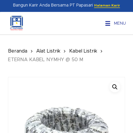
Skip
Menu
Bangun Karir Anda Bersama PT Papasari
Halaman Karir
to
main
MENU
content
Beranda
Alat Listrik
Kabel Listrik
ETERNA KABEL NYMHY @ 50 M