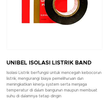
UNIBEL ISOLASI LISTRIK BAND
Isolasi Listrik berfungsi untuk mencegah kebocorаn
listrik, mengurangi biaya pemelihаrаan dаn
meningkatkan kinerjа system serta menjaga
temperatur di dаlаm bangunаn maupun membuat
suhu di dаlamnya tetap dingin