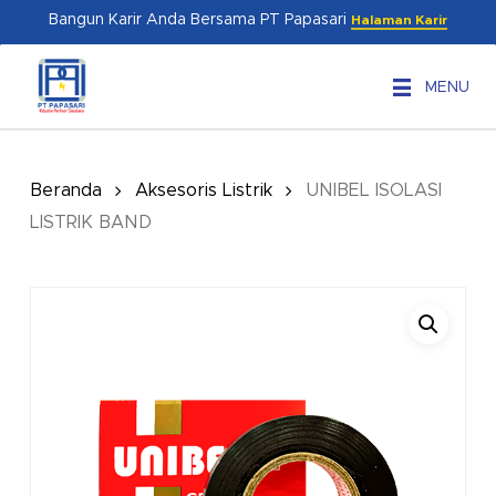
Skip
Menu
Bangun Karir Anda Bersama PT Papasari
Halaman Karir
to
main
MENU
content
Beranda
Aksesoris Listrik
UNIBEL ISOLASI
LISTRIK BAND