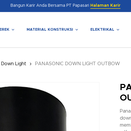
Bangun Karir Anda Bersama PT Papasari
Halaman Karir
EREK
MATERIAL KONSTRUKSI
ELEKTRIKAL
enutup
 Down Light
PANASONIC DOWN LIGHT OUTBOW
P
O
Pana
down
memb