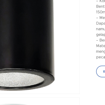
– Ko
Bent
150m
– Me
Dapa
namu
gela
– Be
Mater
meng
pecah
D